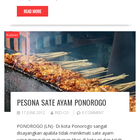
READ MORE
Kuliner
PESONA SATE AYAM PONOROGO
17 JUNE 2012
RED-CO
0 COMMENT
PONOROGO (LN)- Di kota Ponorogo sangat
disayangkan apabila tidak menikmati sate ayam
yang merupakan makanan khas di kota ini dan telah