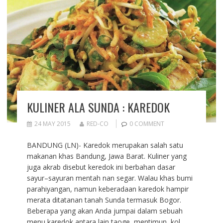
KULINER ALA SUNDA : KAREDOK
24 MAY 2015
RED-CO
0 COMMENT
BANDUNG (LN)- Karedok merupakan salah satu
makanan khas Bandung, Jawa Barat. Kuliner yang
juga akrab disebut keredok ini berbahan dasar
sayur–sayuran mentah nan segar. Walau khas bumi
parahiyangan, namun keberadaan karedok hampir
merata ditatanan tanah Sunda termasuk Bogor.
Beberapa yang akan Anda jumpai dalam sebuah
menu karedok antara lain taoge, mentimun, kol,