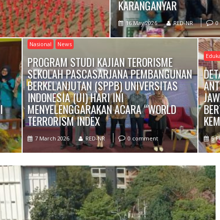
KARANGANYAR
16 May 2026
RED-NR
0
Nasional
News
Eduka
PROGRAM STUDI KAJIAN TERORISME
SEKOLAH PASCASARJANA PEMBANGUNAN
DET
BERKELANJUTAN (SPPB) UNIVERSITAS
ANT
INDONESIA (UI) HARI INI
JAW
I
MENYELENGGARAKAN ACARA “WORLD
BER
TERRORISM INDEX
KE
7 March 2026
RED-NR
0 comment
5 F