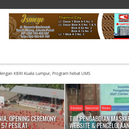
 dengan KBRI Kuala Lumpur, Program hebat UMS
Edukasi
Nasional
News
IA, OPENING CEREMONY
TIM PENGABDIAN MASYA
 57 PESILAT
WEBSITE & PENGELOLAAN