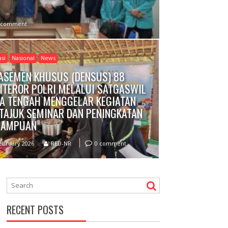
 comment
si
Nasional
News
ASEMEN KHUSUS (DENSUS) 88
ITEROR POLRI MELALUI SATGASWIL
A TENGAH MENGGELAR KEGIATAN
TAJUK SEMINAR DAN PENINGKATAN
MAMPUAN
ebruary 2026
RED-NR
0 comment
RECENT POSTS