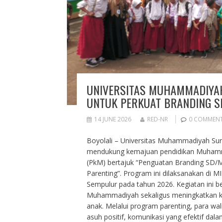
UNIVERSITAS MUHAMMADIYA
UNTUK PERKUAT BRANDING S
14 JUNE 2026
RED-NR
0 COMMEN
Boyolali – Universitas Muhammadiyah Su
mendukung kemajuan pendidikan Muhamm
(PkM) bertajuk “Penguatan Branding SD/
Parenting”. Program ini dilaksanakan 
Sempulur pada tahun 2026. Kegiatan ini b
Muhammadiyah sekaligus meningkatkan ke
anak. Melalui program parenting, para 
asuh positif, komunikasi yang efektif dal