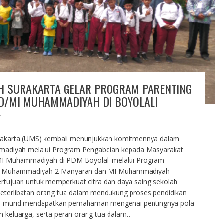
H SURAKARTA GELAR PROGRAM PARENTING
D/MI MUHAMMADIYAH DI BOYOLALI
T
rakarta (UMS) kembali menunjukkan komitmennya dalam
adiyah melalui Program Pengabdian kepada Masyarakat
MI Muhammadiyah di PDM Boyolali melalui Program
di MI Muhammadiyah 2 Manyaran dan MI Muhammadiyah
ertujuan untuk memperkuat citra dan daya saing sekolah
terlibatan orang tua dalam mendukung proses pendidikan
wali murid mendapatkan pemahaman mengenai pentingnya pola
am keluarga, serta peran orang tua dalam…