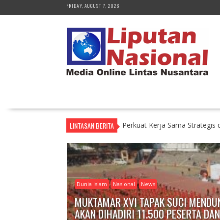
S
FRIDAY, AUGUST 7, 2026
k
i
p
t
o
c
o
n
t
e
n
LINTASAN BERITA
Perkuat Kerja Sama Strategis
t
Dunia Islam
Nasional
News
MUKTAMAR XVI TAPAK SUCI MENDUN
AKAN DIHADIRI 11.500 PESERTA DAN