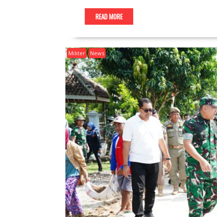
READ MORE
Militer
News