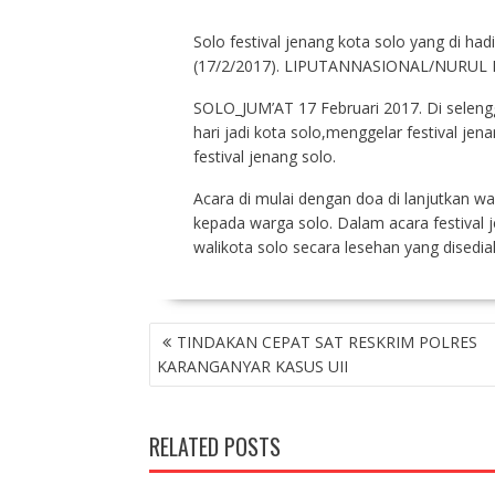
Solo festival jenang kota solo yang di had
(17/2/2017). LIPUTANNASIONAL/NURUL 
SOLO_JUM’AT 17 Februari 2017. Di seleng
hari jadi kota solo,menggelar festival je
festival jenang solo.
Acara di mulai dengan doa di lanjutkan
kepada warga solo. Dalam acara festival
walikota solo secara lesehan yang disediak
P
TINDAKAN CEPAT SAT RESKRIM POLRES
O
KARANGANYAR KASUS UII
S
T
N
RELATED POSTS
A
V