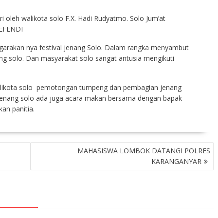
iri oleh walikota solo F.X. Hadi Rudyatmo. Solo Jum’at
EFENDI
garakan nya festival jenang Solo. Dalam rangka menyambut
nang solo. Dan masyarakat solo sangat antusia mengikuti
 walikota solo pemotongan tumpeng dan pembagian jenang
 jenang solo ada juga acara makan bersama dengan bapak
an panitia.
MAHASISWA LOMBOK DATANGI POLRES
KARANGANYAR