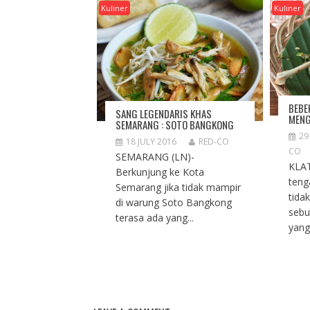
I
Kuliner
Kuliner
G
A
T
I
O
N
BEBE
SANG LEGENDARIS KHAS
MEN
SEMARANG : SOTO BANGKONG
29
18 JULY 2016
RED-CO
CO
SEMARANG (LN)-
KLAT
Berkunjung ke Kota
teng
Semarang jika tidak mampir
tida
di warung Soto Bangkong
seb
terasa ada yang...
yang.