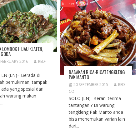
Kuliner
K LOMBOK HIJAU KLATEN,
GGODA
 FEBRUARY 2016
RED-
RASAKAN RICA-RICATENGKLENG
EN (LN)– Berada di
PAK MANTO
ah pemukiman, tampak
20 SEPTEMBER 2015
RED-
k ada yang spesial dari
CO
uah warung makan
SOLO (LN)- Berani terima
..
tantangan ? Di warung
tengkleng Pak Manto anda
bisa menemukan varian lain
dari...