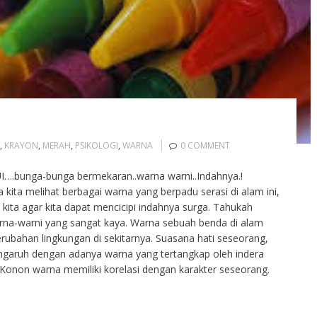
,
KRAYON
,
MERAH
,
PSIKOLOGI
,
WARNA
0 COMMENT
.bunga-bunga bermekaran..warna warni..Indahnya.!
 kita melihat berbagai warna yang berpadu serasi di alam ini,
kita agar kita dapat mencicipi indahnya surga. Tahukah
arna-warni yang sangat kaya. Warna sebuah benda di alam
rubahan lingkungan di sekitarnya. Suasana hati seseorang,
engaruh dengan adanya warna yang tertangkap oleh indera
i. Konon warna memiliki korelasi dengan karakter seseorang.