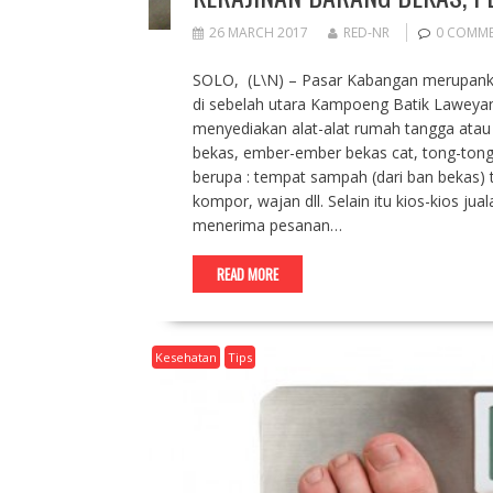
26 MARCH 2017
RED-NR
0 COMM
SOLO, (L\N) – Pasar Kabangan merupankan 
di sebelah utara Kampoeng Batik Laweyan .
menyediakan alat-alat rumah tangga atau 
bekas, ember-ember bekas cat, tong-tong 
berupa : tempat sampah (dari ban bekas) 
kompor, wajan dll. Selain itu kios-kios ju
menerima pesanan…
READ MORE
Kesehatan
Tips