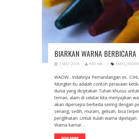
BIARKAN WARNA BERBICARA
3 MAY 2016
RED-MK
EMAS
,
INDAH
WAOW…Indahnya Pemandangan ini.. CIHUI…
Mungkin itu adalah contoh perasaan ketika
dunia yang diciptakan Tuhan khusus untuk 
teman, alam di sekitar kita menyajikan w
akan dipersepsi berbeda seiring dengan pe
senang, sedih, muram, gelisah, bisa terp
penglihatan. Untuk itulah warna dipelajar
Warna kamar…
READ MORE