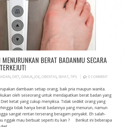
AN MENURUNKAN BERAT BADANMU SECARA
TERKEJUT!
BADAN
,
DIET
,
GEMUK
,
JOE
,
OBESITAS
,
SEHAT
,
TIPS
0 COMMENT
rupakan dambaan setiap orang, baik pria maupun wanita.
ilakukan oleh seseorang untuk mendapatkan berat badan yang
 Diet ketat yang cukup menyiksa. Tidak sedikit orang yang
 sehingga tidak hanya berat badannya yang menurun, namun
gga sangat rentan terserang beragam penyakit. Eh salah-
u nggak mau berbuat seperti itu kan ? Berikut ini beberapa
 diet…