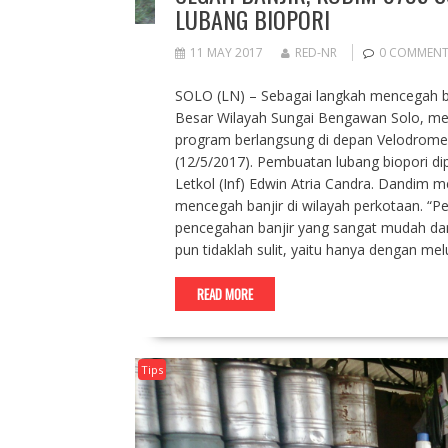
LUBANG BIOPORI
11 MAY 2017
RED-NR
0 COMMEN
SOLO (LN) – Sebagai langkah mencegah ba
Besar Wilayah Sungai Bengawan Solo, me
program berlangsung di depan Velodrome 
(12/5/2017). Pembuatan lubang biopori d
Letkol (Inf) Edwin Atria Candra. Dandim
mencegah banjir di wilayah perkotaan. “P
pencegahan banjir yang sangat mudah dan
pun tidaklah sulit, yaitu hanya dengan me
READ MORE
Tips