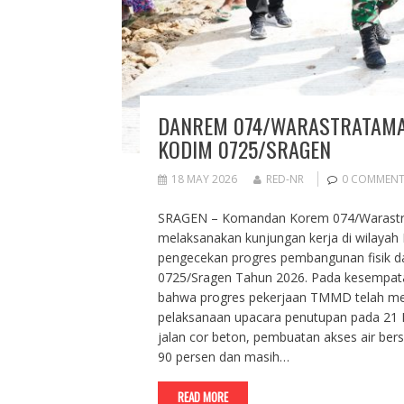
DANREM 074/WARASTRATAMA 
KODIM 0725/SRAGEN
18 MAY 2026
RED-NR
0 COMMEN
SRAGEN – Komandan Korem 074/Warastratama,
melaksanakan kunjungan kerja di wilayah
pengecekan progres pembangunan fisik 
0725/Sragen Tahun 2026. Pada kesempat
bahwa progres pekerjaan TMMD telah menc
pelaksanaan upacara penutupan pada 21 M
jalan cor beton, pembuatan akses air ber
90 persen dan masih…
READ MORE