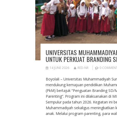
UNIVERSITAS MUHAMMADIYA
UNTUK PERKUAT BRANDING S
14 JUNE 2026
RED-NR
0 COMMEN
Boyolali – Universitas Muhammadiyah Su
mendukung kemajuan pendidikan Muhamm
(PkM) bertajuk “Penguatan Branding SD/
Parenting”. Program ini dilaksanakan 
Sempulur pada tahun 2026. Kegiatan ini b
Muhammadiyah sekaligus meningkatkan ke
anak. Melalui program parenting, para 