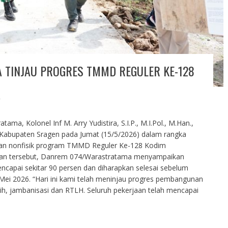
TINJAU PROGRES TMMD REGULER KE-128
T
 Kolonel Inf M. Arry Yudistira, S.I.P., M.I.Pol., M.Han.,
 Kabupaten Sragen pada Jumat (15/5/2026) dalam rangka
dan nonfisik program TMMD Reguler Ke-128 Kodim
an tersebut, Danrem 074/Warastratama menyampaikan
apai sekitar 90 persen dan diharapkan selesai sebelum
ei 2026. “Hari ini kami telah meninjau progres pembangunan
sih, jambanisasi dan RTLH. Seluruh pekerjaan telah mencapai