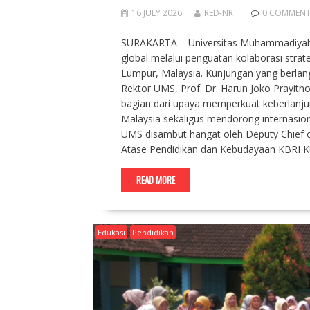
16 JULY 2026
RED-NR
0 COMMEN
SURAKARTA – Universitas Muhammadiyah S
global melalui penguatan kolaborasi stra
Lumpur, Malaysia. Kunjungan yang berlang
Rektor UMS, Prof. Dr. Harun Joko Prayitno
bagian dari upaya memperkuat keberlanju
Malaysia sekaligus mendorong internasio
UMS disambut hangat oleh Deputy Chief 
Atase Pendidikan dan Kebudayaan KBRI 
READ MORE
Edukasi
Pendidikan