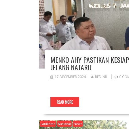
MENKO AHY PASTIKAN KESIA
JELANG NATARU
17 DECEMBER 2024
RED-NR
0 CO
READ MORE
Lalulintas
Nasional
News