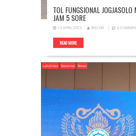
TOL FUNGSIONAL JOGJASOLO 
JAM 5 SORE
13 APRIL 2023
RED-NR
0 COMMEN
READ MORE
Lalulintas
Nasional
News