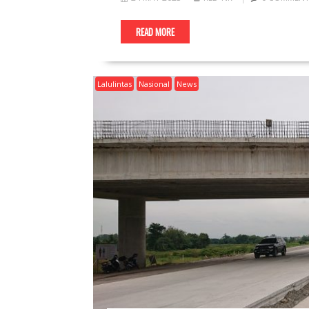
READ MORE
Lalulintas
Nasional
News