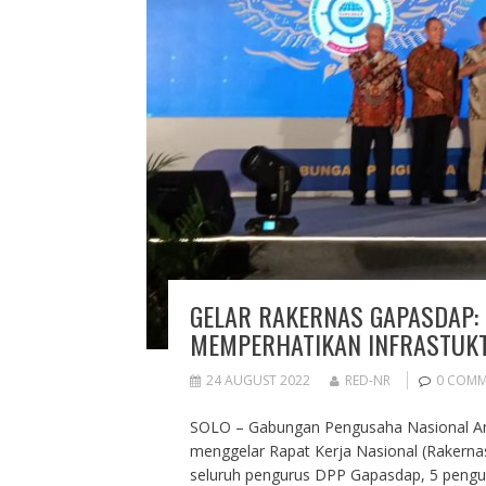
GELAR RAKERNAS GAPASDAP:
MEMPERHATIKAN INFRASTUKT
24 AUGUST 2022
RED-NR
0 COM
SOLO – Gabungan Pengusaha Nasional An
menggelar Rapat Kerja Nasional (Rakernas)
seluruh pengurus DPP Gapasdap, 5 pengu