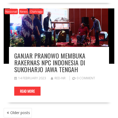
Nasional
News
Olahraga
GANJAR PRANOWO MEMBUKA
RAKERNAS NPC INDONESIA DI
SUKOHARJO JAWA TENGAH
14 FEBRUARY 2023
RED-NR
0 COMMENT
READ MORE
P
Older posts
O