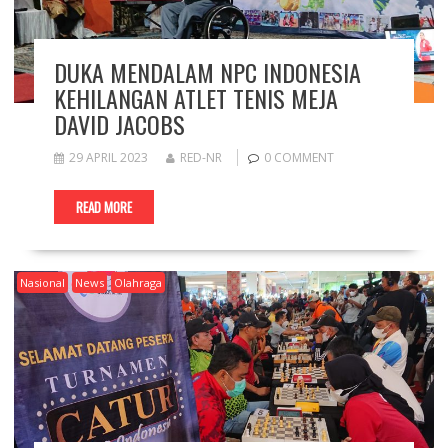
DUKA MENDALAM NPC INDONESIA
KEHILANGAN ATLET TENIS MEJA
DAVID JACOBS
29 APRIL 2023
RED-NR
0 COMMENT
READ MORE
Nasional
News
Olahraga