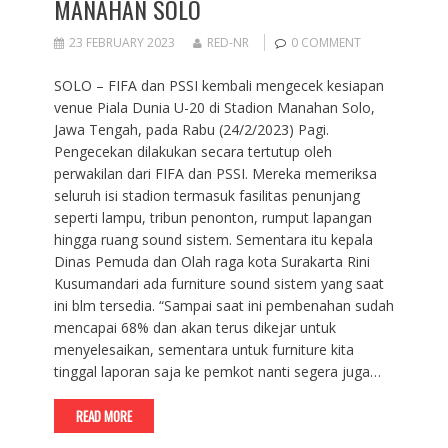
MANAHAN SOLO
23 FEBRUARY 2023
RED-NR
0 COMMENT
SOLO – FIFA dan PSSI kembali mengecek kesiapan
venue Piala Dunia U-20 di Stadion Manahan Solo,
Jawa Tengah, pada Rabu (24/2/2023) Pagi.
Pengecekan dilakukan secara tertutup oleh
perwakilan dari FIFA dan PSSI. Mereka memeriksa
seluruh isi stadion termasuk fasilitas penunjang
seperti lampu, tribun penonton, rumput lapangan
hingga ruang sound sistem. Sementara itu kepala
Dinas Pemuda dan Olah raga kota Surakarta Rini
Kusumandari ada furniture sound sistem yang saat
ini blm tersedia. “Sampai saat ini pembenahan sudah
mencapai 68% dan akan terus dikejar untuk
menyelesaikan, sementara untuk furniture kita
tinggal laporan saja ke pemkot nanti segera juga…
READ MORE