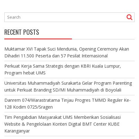
S
T
S
N
RECENT POSTS
A
V
I
Muktamar XVI Tapak Suci Mendunia, Opening Ceremony Akan
G
Dihadiri 11.500 Peserta dan 57 Pesilat Internasional
A
T
Perkuat Kerja Sama Strategis dengan KBRI Kuala Lumpur,
I
Program hebat UMS
O
Universitas Muhammadiyah Surakarta Gelar Program Parenting
N
untuk Perkuat Branding SD/MI Muhammadiyah di Boyolali
Danrem 074/Warastratama Tinjau Progres TMMD Reguler Ke-
128 Kodim 0725/Sragen
Tim Pengabdian Masyarakat UMS Memberikan Sosialisasi
Website & Pengelolaan Konten Digital BMT Center KUBE
Karanganyar