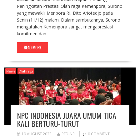
Peningkatan Prestasi Olah raga Kemenpora, Surono
yang mewakili Menpora RI, Dito Ariotedjo pada
Senin (11/12) malam. Dalam sambutannya, Surono
mengatakan Kemenpora sangat mengapresiasi
komitmen dan…
READ MORE
News
Olahraga
NPC INDONESIA JUARA UMUM TIGA
KALI BERTURU-TURUT
19 AUGUST 2023
RED-NR
0 COMMENT