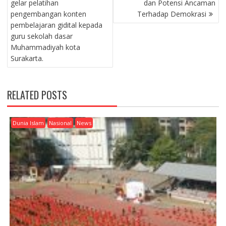
gelar pelatihan
dan Potensi Ancaman
T
pengembangan konten
Terhadap Demokrasi
N
pembelajaran gidital kepada
A
guru sekolah dasar
V
Muhammadiyah kota
I
Surakarta.
G
A
T
RELATED POSTS
I
O
N
Dunia Islam
Nasional
News