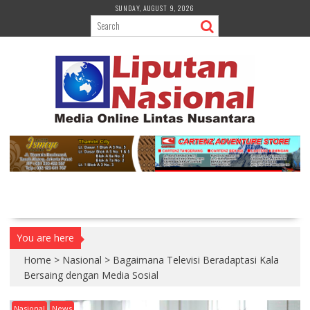
S
SUNDAY, AUGUST 9, 2026
k
i
p
t
o
c
o
n
t
e
n
t
You are here
Home
>
Nasional
>
Bagaimana Televisi Beradaptasi Kala
Bersaing dengan Media Sosial
Nasional
News