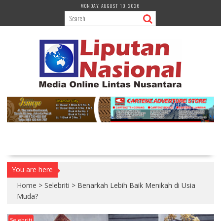
S
MONDAY, AUGUST 10, 2026
k
i
p
t
o
c
o
n
t
e
n
t
You are here
Home
>
Selebriti
>
Benarkah Lebih Baik Menikah di Usia
Muda?
Selebriti