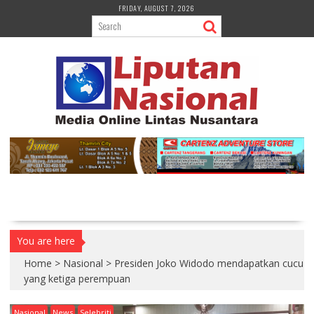
S
FRIDAY, AUGUST 7, 2026
k
i
p
t
o
c
o
n
t
e
n
t
You are here
Home
>
Nasional
>
Presiden Joko Widodo mendapatkan cucu
yang ketiga perempuan
Nasional
News
Selebriti