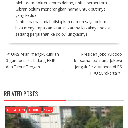
oleh team dokter kepresidenan, untuk sementara
Gibran belum menerangkan nama untuk putrinya
yang kedua.
“Untuk nama sudah disiapkan namun saya belum
bisa menyampaikan saat ini karena kakaknya posisi
sedang perjalanan ke solo,” ungkapnya.
P
UNS Akan mengkukuhkan
Presiden Joko Widodo
O
3 guru besar dibidang FKIP
bersama Ibu Iriana Jokowi
S
dan Timur Tengah
jenguk Selvi Ananda di RS
T
PKU Surakarta
N
A
V
RELATED POSTS
I
G
A
Dunia Islam
Nasional
News
T
I
O