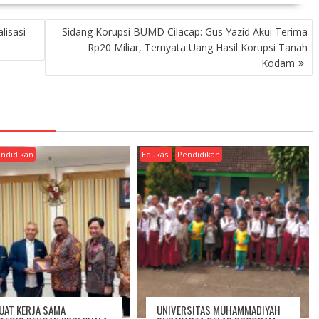
lisasi
Sidang Korupsi BUMD Cilacap: Gus Yazid Akui Terima
Rp20 Miliar, Ternyata Uang Hasil Korupsi Tanah
Kodam
ndidikan
Edukasi
Pendidikan
UAT KERJA SAMA
UNIVERSITAS MUHAMMADIYAH