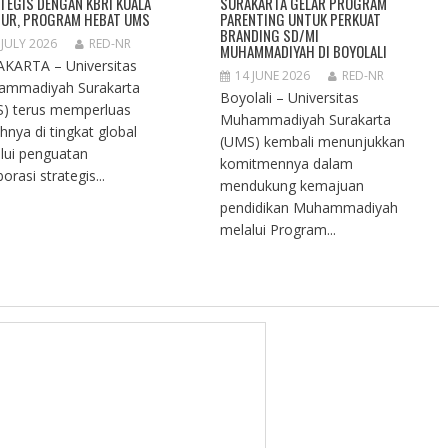
TEGIS DENGAN KBRI KUALA
SURAKARTA GELAR PROGRAM
UR, PROGRAM HEBAT UMS
PARENTING UNTUK PERKUAT
BRANDING SD/MI
 JULY 2026
RED-NR
MUHAMMADIYAH DI BOYOLALI
KARTA – Universitas
14 JUNE 2026
RED-NR
ammadiyah Surakarta
Boyolali – Universitas
) terus memperluas
Muhammadiyah Surakarta
ahnya di tingkat global
(UMS) kembali menunjukkan
lui penguatan
komitmennya dalam
orasi strategis...
mendukung kemajuan
pendidikan Muhammadiyah
melalui Program...