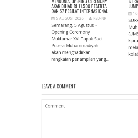
MENDUNIA, OPENING CEREMONY
STRA
AKAN DIHADIRI 11.500 PESERTA
LUMP
DAN 57 PESILAT INTERNASIONAL
16
5 AUGUST 2026
RED-NR
SURA
Semarang, 5 Agustus –
Muh
Opening Ceremony
(UMS
Muktamar XVI Tapak Suci
kipr
Putera Muhammadiyah
mela
akan menghadirkan
kolab
rangkaian penampilan yang...
LEAVE A COMMENT