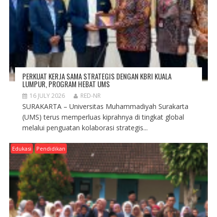
PERKUAT KERJA SAMA STRATEGIS DENGAN KBRI KUALA
LUMPUR, PROGRAM HEBAT UMS
16 JULY 2026
RED-NR
SURAKARTA – Universitas Muhammadiyah Surakarta
(UMS) terus memperluas kiprahnya di tingkat global
melalui penguatan kolaborasi strategis...
Edukasi
Pendidikan