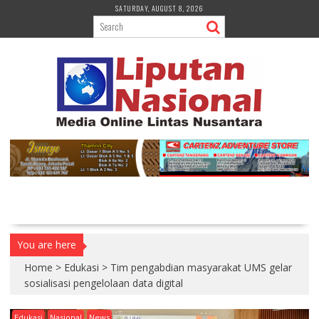
S
SATURDAY, AUGUST 8, 2026
k
i
p
t
o
c
o
n
t
e
n
t
You are here
Home
>
Edukasi
>
Tim pengabdian masyarakat UMS gelar
sosialisasi pengelolaan data digital
Edukasi
Nasional
News