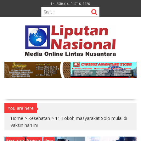
S
THURSDAY, AUGUST 6, 2026
k
i
p
t
o
c
o
n
t
e
n
t
You are here
Home
>
Kesehatan
>
11 Tokoh masyarakat Solo mulai di
vaksin hari ini
Kesehatan
Nasional
News