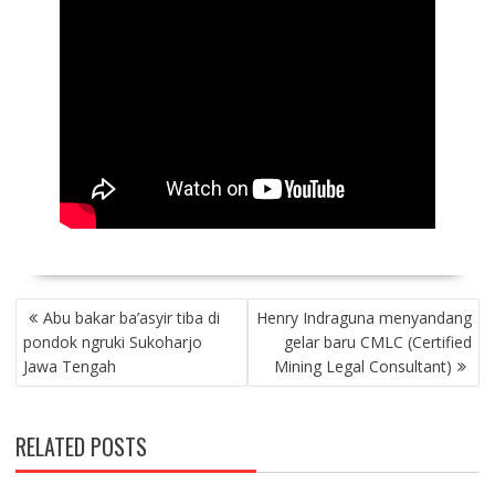
P
Abu bakar ba’asyir tiba di
Henry Indraguna menyandang
O
pondok ngruki Sukoharjo
gelar baru CMLC (Certified
S
Jawa Tengah
Mining Legal Consultant)
T
N
A
RELATED POSTS
V
I