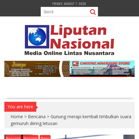
S
FRIDAY, AUGUST 7, 2026
k
i
p
t
o
c
o
n
t
e
n
t
You are here
Home
>
Bencana
>
Gunung merapi kembali timbulkan suara
gemuruh diiring letusan
Bencana
Nasional
News