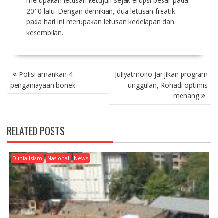
merupakan letusan ketujuh sejak erupsi besar pada
2010 lalu. Dengan demikian, dua letusan freatik
pada hari ini merupakan letusan kedelapan dan
kesembilan.
P
Polisi amankan 4
Juliyatmono janjikan program
O
penganiayaan bonek
unggulan, Rohadi optimis
S
menang
T
N
A
RELATED POSTS
V
I
G
Dunia Islam
Nasional
News
A
T
I
O
N