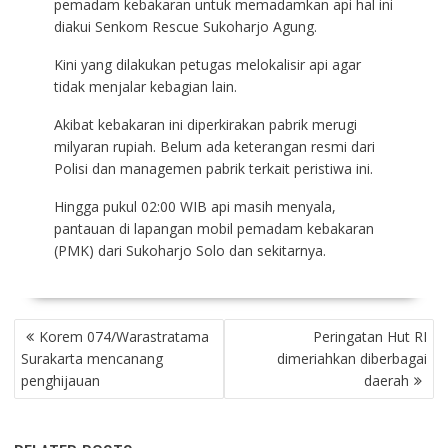
pemadam kebakaran untuk memadamkan api hal ini
diakui Senkom Rescue Sukoharjo Agung.
Kini yang dilakukan petugas melokalisir api agar
tidak menjalar kebagian lain.
Akibat kebakaran ini diperkirakan pabrik merugi
milyaran rupiah. Belum ada keterangan resmi dari
Polisi dan managemen pabrik terkait peristiwa ini.
Hingga pukul 02:00 WIB api masih menyala,
pantauan di lapangan mobil pemadam kebakaran
(PMK) dari Sukoharjo Solo dan sekitarnya.
P
Korem 074/Warastratama
Peringatan Hut RI
O
Surakarta mencanang
dimeriahkan diberbagai
S
penghijauan
daerah
T
N
A