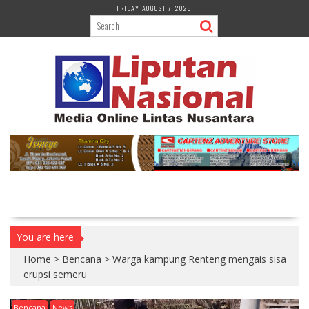
S
FRIDAY, AUGUST 7, 2026
k
i
p
t
o
c
o
n
t
e
n
t
You are here
Home
>
Bencana
>
Warga kampung Renteng mengais sisa
erupsi semeru
Bencana
News