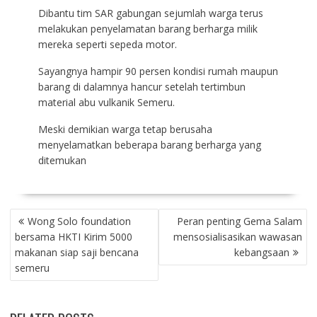
Dibantu tim SAR gabungan sejumlah warga terus
melakukan penyelamatan barang berharga milik
mereka seperti sepeda motor.
Sayangnya hampir 90 persen kondisi rumah maupun
barang di dalamnya hancur setelah tertimbun
material abu vulkanik Semeru.
Meski demikian warga tetap berusaha
menyelamatkan beberapa barang berharga yang
ditemukan
P
Wong Solo foundation
Peran penting Gema Salam
O
bersama HKTI Kirim 5000
mensosialisasikan wawasan
S
makanan siap saji bencana
kebangsaan
T
semeru
N
A
V