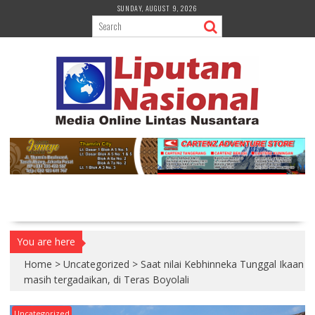
S
SUNDAY, AUGUST 9, 2026
k
i
p
t
o
c
o
n
t
e
n
t
You are here
Home
>
Uncategorized
>
Saat nilai Kebhinneka Tunggal Ikaan
masih tergadaikan, di Teras Boyolali
Uncategorized