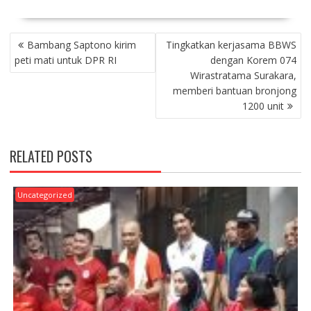
P
Bambang Saptono kirim
Tingkatkan kerjasama BBWS
O
peti mati untuk DPR RI
dengan Korem 074
S
Wirastratama Surakara,
T
memberi bantuan bronjong
N
1200 unit
A
V
I
RELATED POSTS
G
A
T
Uncategorized
I
O
N