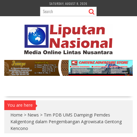
S
SATURDAY, AUGUST 8, 2026
k
i
p
t
o
c
o
n
t
e
n
t
You are here
Home
>
News
>
Tim PDB UMS Dampingi Pemdes
Kaligentong dalam Pengembangan Agrowisata Gentong
Kencono