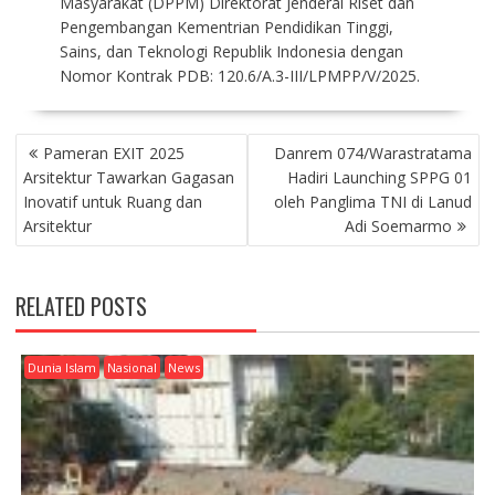
Masyarakat (DPPM) Direktorat Jenderal Riset dan
Pengembangan Kementrian Pendidikan Tinggi,
Sains, dan Teknologi Republik Indonesia dengan
Nomor Kontrak PDB: 120.6/A.3-III/LPMPP/V/2025.
P
Pameran EXIT 2025
Danrem 074/Warastratama
O
Arsitektur Tawarkan Gagasan
Hadiri Launching SPPG 01
S
Inovatif untuk Ruang dan
oleh Panglima TNI di Lanud
T
Arsitektur
Adi Soemarmo
N
A
V
RELATED POSTS
I
G
A
Dunia Islam
Nasional
News
T
I
O
N