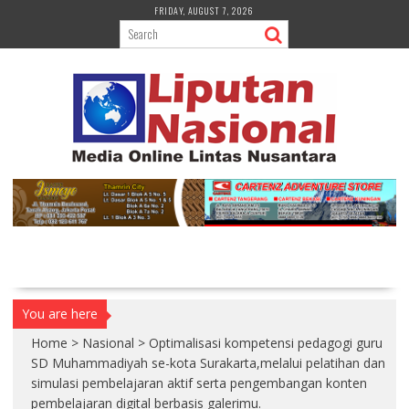
S
FRIDAY, AUGUST 7, 2026
k
i
p
t
o
c
o
n
t
e
n
t
You are here
Home
>
Nasional
>
Optimalisasi kompetensi pedagogi guru
SD Muhammadiyah se-kota Surakarta,melalui pelatihan dan
simulasi pembelajaran aktif serta pengembangan konten
pembelajaran digital berbasis galerimu.