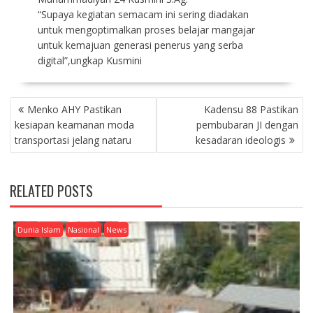
“Supaya kegiatan semacam ini sering diadakan
untuk mengoptimalkan proses belajar mangajar
untuk kemajuan generasi penerus yang serba
digital”,ungkap Kusmini
P
Menko AHY Pastikan
Kadensu 88 Pastikan
O
kesiapan keamanan moda
pembubaran JI dengan
S
transportasi jelang nataru
kesadaran ideologis
T
N
A
RELATED POSTS
V
I
G
Dunia Islam
Nasional
News
A
T
I
O
N