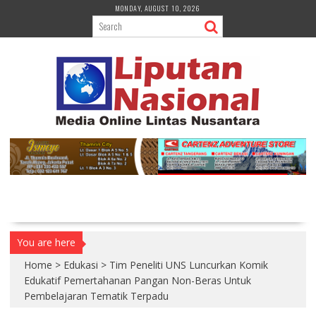
S
MONDAY, AUGUST 10, 2026
k
i
p
t
o
c
o
n
t
e
n
t
You are here
Home
>
Edukasi
>
Tim Peneliti UNS Luncurkan Komik
Edukatif Pemertahanan Pangan Non-Beras Untuk
Pembelajaran Tematik Terpadu