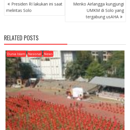
P
Presiden RI lakukan ini saat
Menko Airlangga kungjungi
O
melintas Solo
UMKM di Solo yang
S
tergabung usAHA
T
N
A
RELATED POSTS
V
I
G
Dunia Islam
Nasional
News
A
T
I
O
N