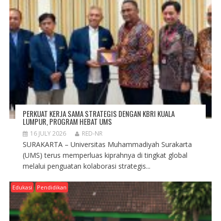
PERKUAT KERJA SAMA STRATEGIS DENGAN KBRI KUALA
LUMPUR, PROGRAM HEBAT UMS
16 JULY 2026
RED-NR
SURAKARTA – Universitas Muhammadiyah Surakarta
(UMS) terus memperluas kiprahnya di tingkat global
melalui penguatan kolaborasi strategis...
Edukasi
Pendidikan