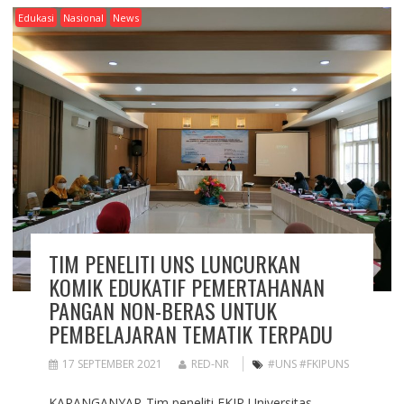
Edukasi
Nasional
News
TIM PENELITI UNS LUNCURKAN
KOMIK EDUKATIF PEMERTAHANAN
PANGAN NON-BERAS UNTUK
PEMBELAJARAN TEMATIK TERPADU
17 SEPTEMBER 2021
RED-NR
#UNS #FKIPUNS
KARANGANYAR-Tim peneliti FKIP Universitas