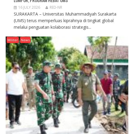
LUMPUR, PROGRAM HEBAT UMS
16 JULY 2026
RED-NR
SURAKARTA – Universitas Muhammadiyah Surakarta
(UMS) terus memperluas kiprahnya di tingkat global
melalui penguatan kolaborasi strategis...
Militer
News