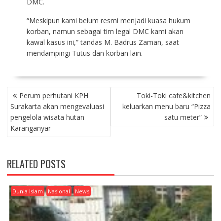
DMC.
“Meskipun kami belum resmi menjadi kuasa hukum
korban, namun sebagai tim legal DMC kami akan
kawal kasus ini,” tandas M. Badrus Zaman, saat
mendampingi Tutus dan korban lain.
P
Perum perhutani KPH
Toki-Toki cafe&kitchen
O
Surakarta akan mengevaluasi
keluarkan menu baru “Pizza
S
pengelola wisata hutan
satu meter”
T
Karanganyar
N
A
V
RELATED POSTS
I
G
A
Dunia Islam
Nasional
News
T
I