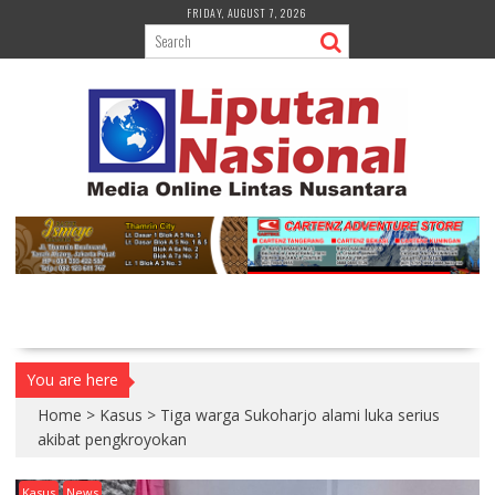
S
FRIDAY, AUGUST 7, 2026
k
i
p
t
o
c
o
n
t
e
n
t
You are here
Home
>
Kasus
>
Tiga warga Sukoharjo alami luka serius
akibat pengkroyokan
Kasus
News