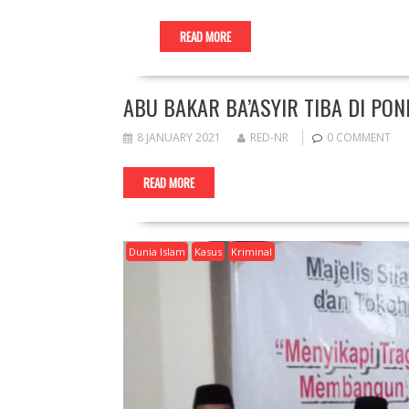
READ MORE
ABU BAKAR BA’ASYIR TIBA DI PO
8 JANUARY 2021
RED-NR
0 COMMENT
READ MORE
Dunia Islam
Kasus
Kriminal