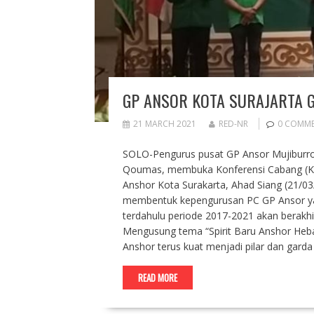
GP ANSOR KOTA SURAJARTA G
21 MARCH 2021
RED-NR
0 COMM
SOLO-Pengurus pusat GP Ansor Mujiburr
Qoumas, membuka Konferensi Cabang (Ko
Anshor Kota Surakarta, Ahad Siang (21/03
membentuk kepengurusan PC GP Ansor ya
terdahulu periode 2017-2021 akan berakhir
Mengusung tema “Spirit Baru Anshor Heba
Anshor terus kuat menjadi pilar dan gar
READ MORE