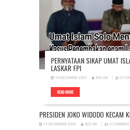
PERNYATAAN SIKAP UMAT ISL
LASKAR FPI
18 DECEMBER 2020
RED-NR
0 CO
READ MORE
PRESIDEN JOKO WIDODO KECAM K
15 NOVEMBER 2020
RED-NR
0 COMMENT