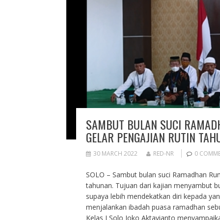
SAMBUT BULAN SUCI RAMAD
GELAR PENGAJIAN RUTIN TAH
30 MARCH 2022
RED-NR
0 COMM
SOLO – Sambut bulan suci Ramadhan Rumah
tahunan. Tujuan dari kajian menyambut b
supaya lebih mendekatkan diri kepada y
menjalankan ibadah puasa ramadhan sebu
Kelas I Solo Joko Aktavianto menyampaik