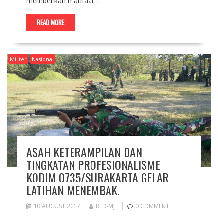
memberikan manfaat…
READ MORE
Militer
Nasional
ASAH KETERAMPILAN DAN
TINGKATAN PROFESIONALISME
KODIM 0735/SURAKARTA GELAR
LATIHAN MENEMBAK.
10 AUGUST 2017
RED-MJ
0 COMMENT