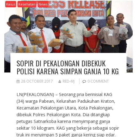
Kasus
Kesehatan
News
SOPIR DI PEKALONGAN DIBEKUK
POLISI KARENA SIMPAN GANJA 10 KG
28 OCTOBER 2017
RED-MJ
0 COMMENT
LN(PEKALONGAN) – Seorang pria berinisial KAG
(34) warga Pabean, Kelurahan Padukuhan Kraton,
Kecamatan Pekalongan Utara, Kota Pekalongan,
dibekuk Polres Pekalongan Kota. Dia ditangkap
petugas Satnarkoba karena menyimpang ganja
sekitar 10 kilogram. KAG yang bekerja sebagai sopir
truk ini menyimpan 5 paket ganja kering siap edar.