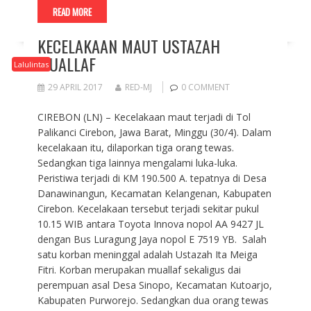
READ MORE
KECELAKAAN MAUT USTAZAH
MUALLAF
Lalulintas
29 APRIL 2017
RED-MJ
0 COMMENT
CIREBON (LN) – Kecelakaan maut terjadi di Tol
Palikanci Cirebon, Jawa Barat, Minggu (30/4). Dalam
kecelakaan itu, dilaporkan tiga orang tewas.
Sedangkan tiga lainnya mengalami luka-luka.
Peristiwa terjadi di KM 190.500 A. tepatnya di Desa
Danawinangun, Kecamatan Kelangenan, Kabupaten
Cirebon. Kecelakaan tersebut terjadi sekitar pukul
10.15 WIB antara Toyota Innova nopol AA 9427 JL
dengan Bus Luragung Jaya nopol E 7519 YB. Salah
satu korban meninggal adalah Ustazah Ita Meiga
Fitri. Korban merupakan muallaf sekaligus dai
perempuan asal Desa Sinopo, Kecamatan Kutoarjo,
Kabupaten Purworejo. Sedangkan dua orang tewas