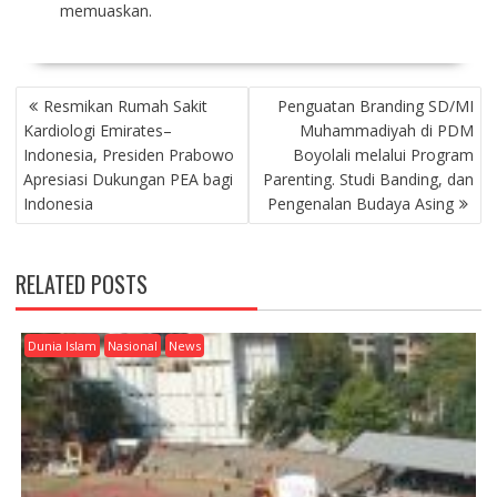
memuaskan.
P
Resmikan Rumah Sakit
Penguatan Branding SD/MI
O
Kardiologi Emirates–
Muhammadiyah di PDM
S
Indonesia, Presiden Prabowo
Boyolali melalui Program
T
Apresiasi Dukungan PEA bagi
Parenting. Studi Banding, dan
N
Indonesia
Pengenalan Budaya Asing
A
V
I
RELATED POSTS
G
A
T
Dunia Islam
Nasional
News
I
O
N