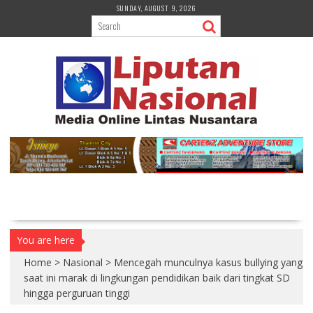
S
SUNDAY, AUGUST 9, 2026
k
i
p
t
o
c
o
n
t
e
n
t
You are here
Home
>
Nasional
>
Mencegah munculnya kasus bullying yang
saat ini marak di lingkungan pendidikan baik dari tingkat SD
hingga perguruan tinggi