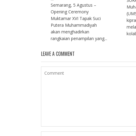
SURA
Semarang, 5 Agustus –
Muh
Opening Ceremony
(UMS
Muktamar XVI Tapak Suci
kipr
Putera Muhammadiyah
mela
akan menghadirkan
kolab
rangkaian penampilan yang...
LEAVE A COMMENT