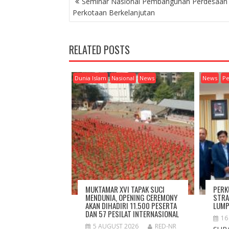
Seminar Nasional Pembangunan Perdesaan
O
Perkotaan Berkelanjutan
S
T
N
RELATED POSTS
A
V
I
Dunia Islam
Nasional
News
News
Pe
G
A
T
I
O
N
MUKTAMAR XVI TAPAK SUCI
PERK
MENDUNIA, OPENING CEREMONY
STRA
AKAN DIHADIRI 11.500 PESERTA
LUMP
DAN 57 PESILAT INTERNASIONAL
16
5 AUGUST 2026
RED-NR