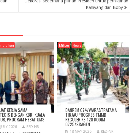
 dan
Dekorasi sederhana pilihan Presiden untuk pernikahan
Kahiyang dan Boby
ndidikan
Militer
News
UAT KERJA SAMA
DANREM 074/WARASTRATAMA
TEGIS DENGAN KBRI KUALA
TINJAU PROGRES TMMD
UR, PROGRAM HEBAT UMS
REGULER KE-128 KODIM
0725/SRAGEN
 JULY 2026
RED-NR
18 MAY 2026
RED-NR