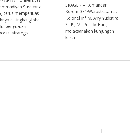
KARTA – Universitas
SRAGEN – Komandan
ammadiyah Surakarta
Korem 074/Warastratama,
) terus memperluas
Kolonel Inf M. Arry Yudistira,
ahnya di tingkat global
S.I.P., M.I.Pol., M.Han.,
lui penguatan
melaksanakan kunjungan
orasi strategis...
kerja...